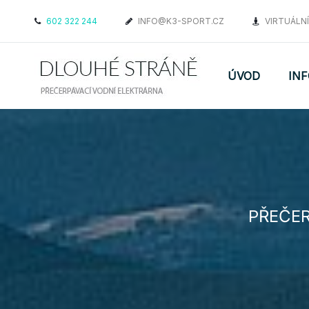
602 322 244
INFO@K3-SPORT.CZ
VIRTUÁLN
ÚVOD
IN
PŘEČER