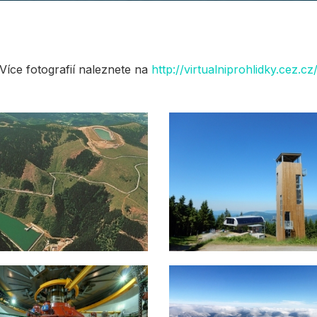
Více fotografií naleznete na
http://virtualniprohlidky.cez.cz