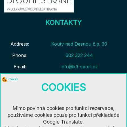
KONTAKTY
Address:
Kouty nad Desnou č.p. 30
Phone:
602 322 244
Email:
info@k3-sport.cz
cookies
REZERVACE
COOKIES
Zerervujte svoji exkurzi už dnes! Postupujte
bod po
Mimo povinná cookies pro funkci rezervace,
bodu v rezervaci
.
používáme cookies pouze pro funkci překladače
CENÍK
Google Translate.